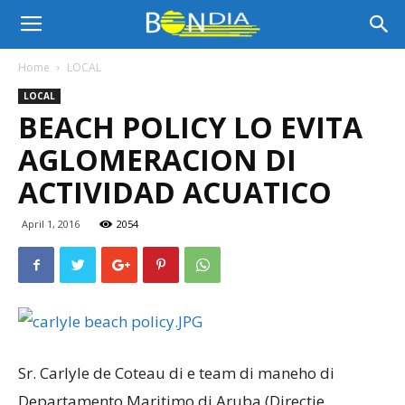
Bon
Home
LOCAL
LOCAL
Dia
BEACH POLICY LO EVITA
AGLOMERACION DI
Aruba
ACTIVIDAD ACUATICO
April 1, 2016
2054
|
Noticia
Sr. Carlyle de Coteau di e team di maneho di
di
Departamento Maritimo di Aruba (Directie