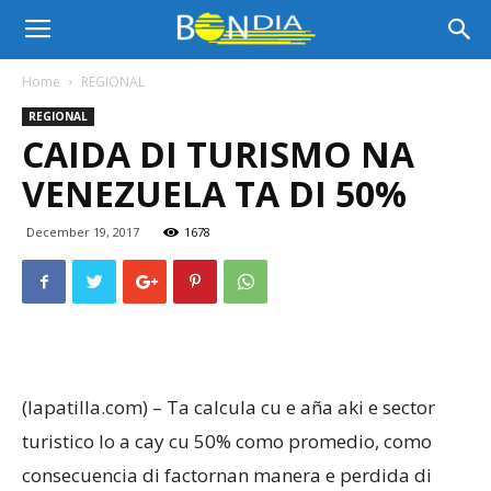
Bon
Home
REGIONAL
REGIONAL
Dia
CAIDA DI TURISMO NA
VENEZUELA TA DI 50%
Aruba
December 19, 2017
1678
|
Noticia
(lapatilla.com) – Ta calcula cu e aña aki e sector
turistico lo a cay cu 50% como promedio, como
consecuencia di factornan manera e perdida di
di