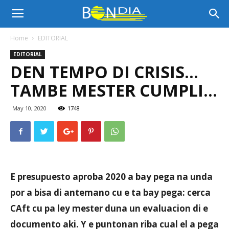
Bon
Home
EDITORIAL
EDITORIAL
Dia
DEN TEMPO DI CRISIS…
TAMBE MESTER CUMPLI…
Aruba
May 10, 2020
1748
|
E presupuesto aproba 2020 a bay pega na unda
Noticia
por a bisa di antemano cu e ta bay pega: cerca
CAft cu pa ley mester duna un evaluacion di e
documento aki. Y e puntonan riba cual el a pega
di