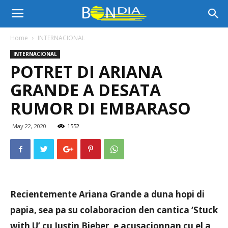
Bon
Home
INTERNACIONAL
INTERNACIONAL
Dia
POTRET DI ARIANA
GRANDE A DESATA
Aruba
RUMOR DI EMBARASO
May 22, 2020
1552
|
Noticia
Recientemente Ariana Grande a duna hopi di
papia, sea pa su colaboracion den cantica ‘Stuck
di
with U’ cu Justin Bieber, e acusacionnan cu el a