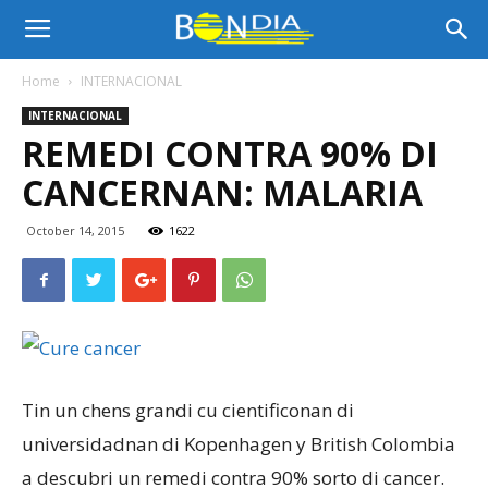
Bon
Home
INTERNACIONAL
INTERNACIONAL
Dia
REMEDI CONTRA 90% DI
CANCERNAN: MALARIA
Aruba
October 14, 2015
1622
|
Noticia
Tin un chens grandi cu cientificonan di
universidadnan di Kopenhagen y British Colombia
a descubri un remedi contra 90% sorto di cancer.
di