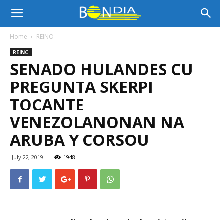
Bon
Home
REINO
REINO
Dia
SENADO HULANDES CU
PREGUNTA SKERPI
Aruba
TOCANTE
VENEZOLANONAN NA
ARUBA Y CORSOU
|
July 22, 2019
1948
Noticia
di