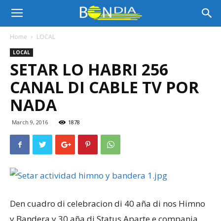
Bon
Home
LOCAL
LOCAL
Dia
SETAR LO HABRI 256
CANAL DI CABLE TV POR
Aruba
NADA
March 9, 2016
1878
|
Noticia
Den cuadro di celebracion di 40 aña di nos Himno
di
y Bandera y 30 aña di Status Aparte e compania