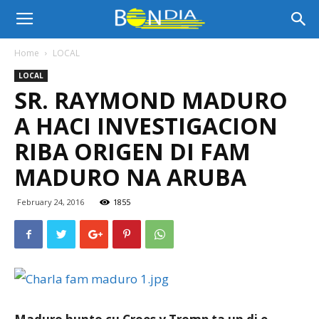
Bon
Home
LOCAL
LOCAL
Dia
SR. RAYMOND MADURO
A HACI INVESTIGACION
Aruba
RIBA ORIGEN DI FAM
MADURO NA ARUBA
|
February 24, 2016
1855
Noticia
di