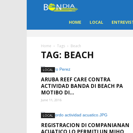
Bon
Dia
HOME
LOCAL
ENTREVIS
Aruba
Home
Tags
Beach
TAG: BEACH
|
Noticia
LOCAL
ARUBA REEF CARE CONTRA
di
ACTIVIDAD BANDA DI BEACH PA
MOTIBO DI...
Aruba
June 11, 2016
LOCAL
REGISTRACION DI COMPANIANAN
ACUATICO LO PERMITI UN MIHO