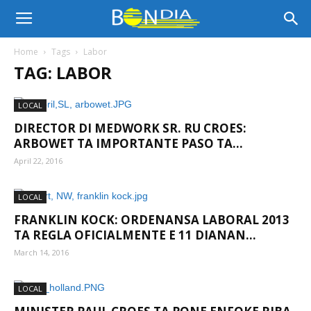
Bon
Home
Tags
Labor
TAG: LABOR
Dia
LOCAL
DIRECTOR DI MEDWORK SR. RU CROES:
Aruba
ARBOWET TA IMPORTANTE PASO TA...
April 22, 2016
|
LOCAL
FRANKLIN KOCK: ORDENANSA LABORAL 2013
TA REGLA OFICIALMENTE E 11 DIANAN...
Noticia
March 14, 2016
LOCAL
di