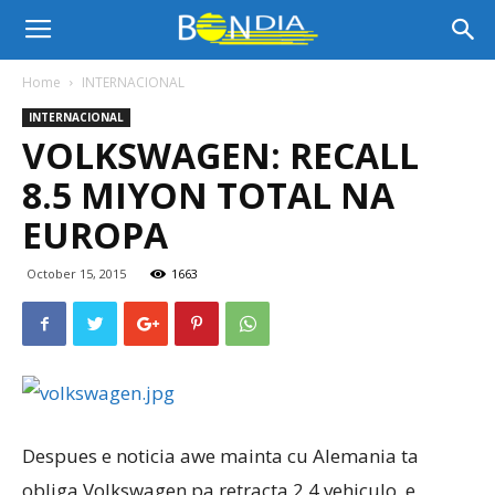
Bon
Home
INTERNACIONAL
INTERNACIONAL
Dia
VOLKSWAGEN: RECALL
8.5 MIYON TOTAL NA
Aruba
EUROPA
October 15, 2015
1663
|
Noticia
Despues e noticia awe mainta cu Alemania ta
di
obliga Volkswagen pa retracta 2.4 vehiculo, e