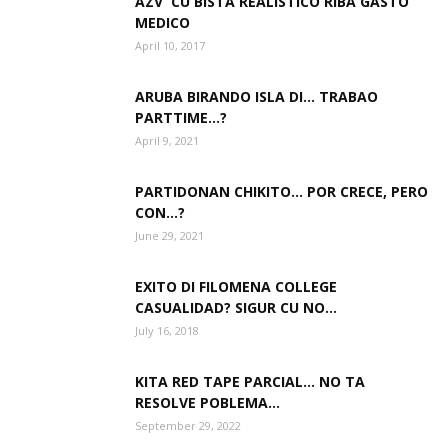
AZV CU BISTA REALISTICO RIBA GASTO
MEDICO
April 10, 2017
Aruba
ARUBA BIRANDO ISLA DI… TRABAO
PARTTIME…?
April 9, 2021
PARTIDONAN CHIKITO… POR CRECE, PERO
CON…?
June 29, 2021
EXITO DI FILOMENA COLLEGE
CASUALIDAD? SIGUR CU NO…
July 16, 2018
KITA RED TAPE PARCIAL… NO TA
RESOLVE POBLEMA…
September 29, 2022