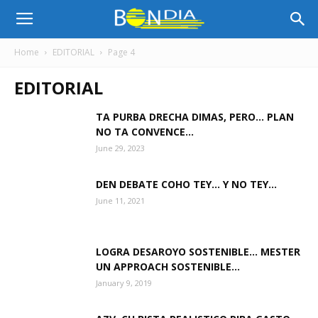
Bon
Home
EDITORIAL
Page 4
EDITORIAL
Dia
TA PURBA DRECHA DIMAS, PERO… PLAN
NO TA CONVENCE…
Aruba
June 29, 2023
DEN DEBATE COHO TEY… Y NO TEY…
|
June 11, 2021
LOGRA DESAROYO SOSTENIBLE… MESTER
Noticia
UN APPROACH SOSTENIBLE…
January 9, 2019
di